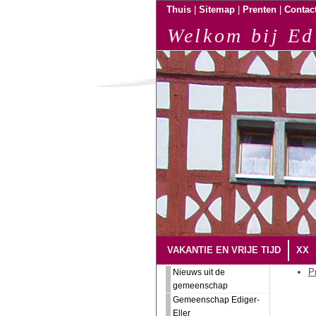
|
|
|
Thuis
Sitemap
Prenten
Contac
Welkom bij Ed
VAKANTIE EN VRIJE TIJD
XX
Pr
Nieuws uit de
gemeenschap
Gemeenschap Ediger-
Eller