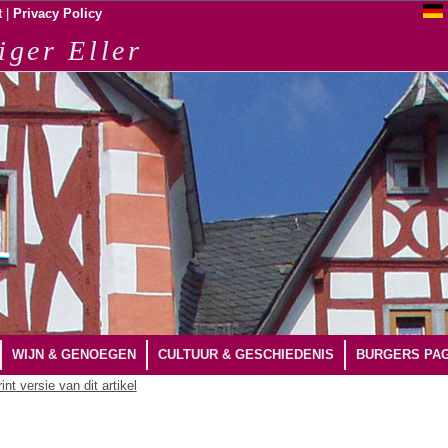
|
t
Privacy Policy
iger Eller
WIJN & GENOEGEN
CULTUUR & GESCHIEDENIS
BURGERS PAG
int versie van dit artikel