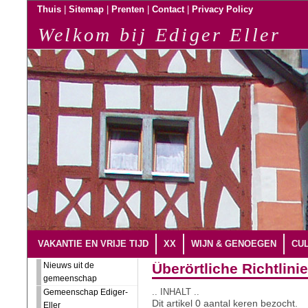
|
|
|
|
Thuis
Sitemap
Prenten
Contact
Privacy Policy
Welkom bij Ediger Eller
VAKANTIE EN VRIJE TIJD
XX
WIJN & GENOEGEN
CUL
Nieuws uit de
Überörtliche Richtlini
gemeenschap
.. INHALT ..
Gemeenschap Ediger-
Dit artikel 0 aantal keren bezocht.
Eller