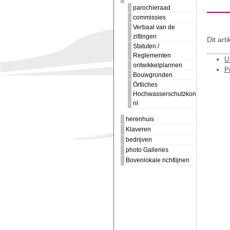
parochieraad
commissies
Verbaal van de
zittingen
Dit art
Statuten /
Reglementen
U 
ontwikkelplannen
Pr
Bouwgronden
Örtliches
Hochwasserschutzkonzept
nl
herenhuis
Klaveren
bedrijven
photo Galleries
Bovenlokale richtlijnen