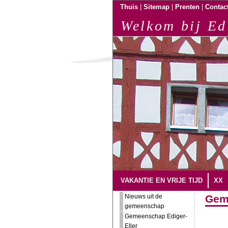
|
|
|
Thuis
Sitemap
Prenten
Contac
Welkom bij Ed
VAKANTIE EN VRIJE TIJD
XX
Nieuws uit de
Gem
gemeenschap
Gemeenschap Ediger-
Eller