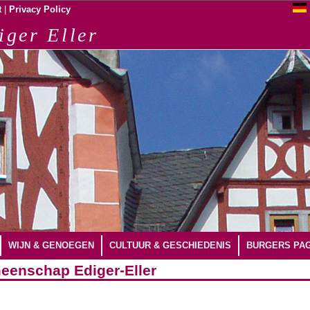
|
t
Privacy Policy
iger Eller
WIJN & GENOEGEN
CULTUUR & GESCHIEDENIS
BURGERS PAG
eenschap Ediger-Eller