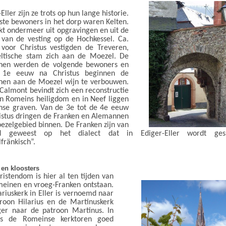
Eller zijn ze trots op hun lange historie.
ste bewoners in het dorp waren Kelten.
ijkt ondermeer uit opgravingen en uit de
 van de vesting op de Hochkessel. Ca.
 voor Christus vestigden de Treveren,
ltische stam zich aan de Moezel. De
nen werden de volgende bewoners en
 1e eeuw na Christus beginnen de
en aan de Moezel wijn te verbouwen.
Calmont bevindt zich een reconstructie
n Romeins heiligdom en in Neef liggen
se graven. Van de 3e tot de 4e eeuw
istus dringen de Franken en Alemannen
ezelgebied binnen. De Franken zijn van
ed geweest op het dialect dat in Ediger-Eller wordt gesp
fränkisch”.
 en kloosters
ristendom is hier al ten tijden van
einen en vroeg-Franken ontstaan.
ariuskerk in Eller is vernoemd naar
roon Hilarius en de Martinuskerk
ger naar de patroon Martinus. In
 is de Romeinse kerktoren goed