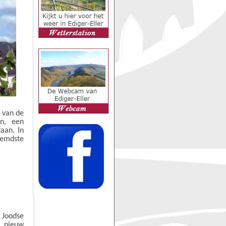
e van de
en, een
aan. In
emdste
 Joodse
n nieuw