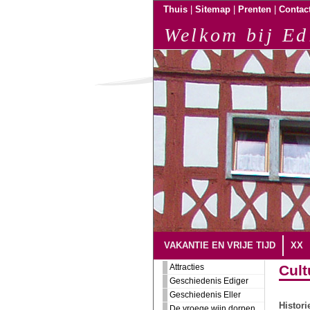
|
|
|
Thuis
Sitemap
Prenten
Contac
Welkom bij Ed
VAKANTIE EN VRIJE TIJD
XX
Attracties
Cult
Geschiedenis Ediger
Geschiedenis Eller
Histori
De vroege wijn dorpen