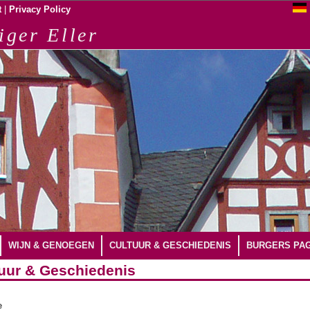
|
t
Privacy Policy
iger Eller
WIJN & GENOEGEN
CULTUUR & GESCHIEDENIS
BURGERS PAG
uur & Geschiedenis
e