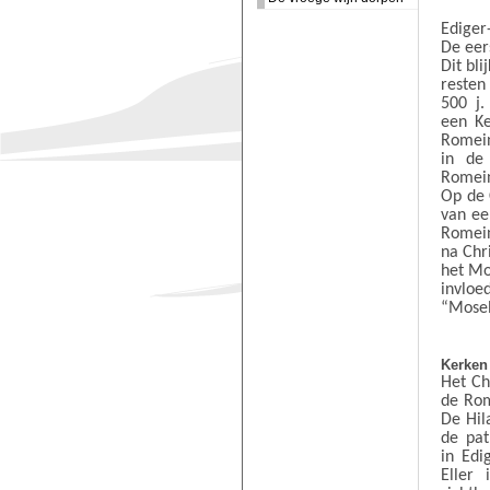
Ediger-
De eer
Dit bl
resten
500 j.
een Ke
Romei
in de
Romein
Op de 
van ee
Romein
na Chr
het Mo
invlo
“Mosel
Kerken
Het Ch
de Rom
De Hil
de pat
in Edi
Eller