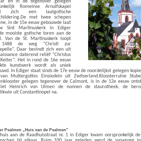
aar en in de tegenover gelegen
onkelijk Romeinse Arnulfskapel
ndt zich een laatgotische
childering.De met twee schepen
ene, in de 15e eeuw gebouwde laat
he Sint Martinuskerk in Ediger
de mooiste gotische toren aan de
. Van de St. Martinuskerk loopt
 1488 de weg “Christi zur
apelle”. Daar bevindt zich een uit
aissance daterend reliëf “Christus
 Kelter”. Het in rond de 16e eeuw
kte kunstwerk wordt als uniek
uwd. In Ediger staat sinds de 17e eeuw de noordelijkst gelegen kopi
van Muttergottes Einsiedeln uit Zwitserland.Kloosterruïne Stub
nklooster gelegen tegenover de Calmont, is in de 12e eeuw ontst
liet Heinrich von Ulmen de nonnen de staurotheek, de bero
likwie uit Constantinopel na.
er Psalmen „Huis van de Psalmen”
 huis aan de Raadhuisstraat nr. 1 in Ediger kwam oorspronkelijk de
nschap bij elkaar. Ruim 100 jaar geleden werd de synagoge i