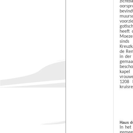
zichtb
oorspr
bevi
muurs
voorzi
gotisc
heeft 
Moezel
sinds
Kreuzk
de Ren
in der
gemaa
bescho
kapel 
vrouwe
1208 
kruisre
Haus d
In het
gemee