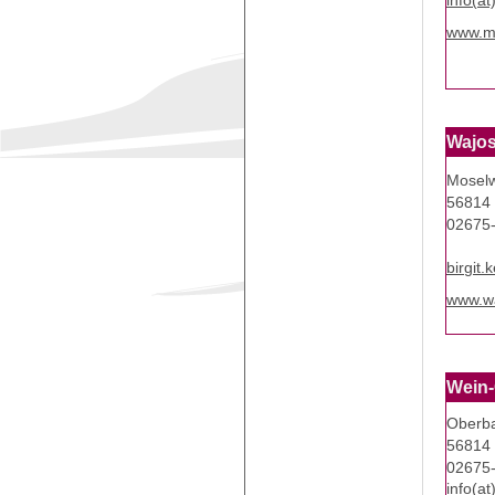
info(a
www.mo
Wajos
Moselw
56814 
02675
birgit
www.wa
Wein-
Oberba
56814 
02675
info(a