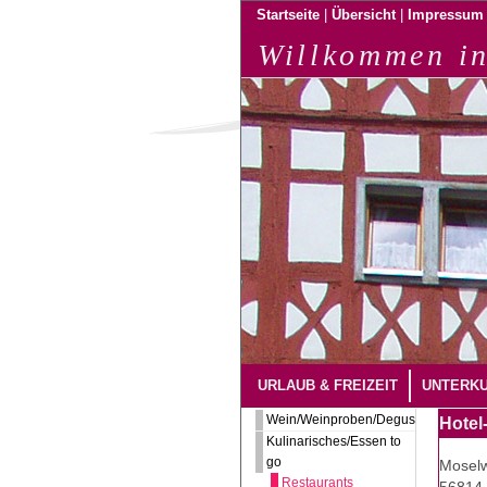
|
|
Startseite
Übersicht
Impressum
Willkommen in
URLAUB & FREIZEIT
UNTERK
Wein/Weinproben/Degustation
Hotel
Kulinarisches/Essen to
go
Moselw
Restaurants