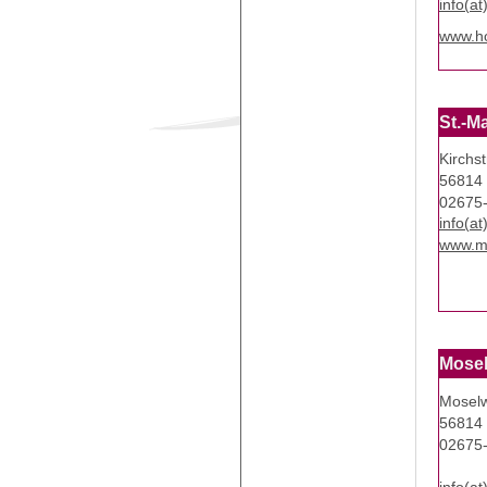
info(at
www.ho
St.-M
Kirchs
56814 
02675
info(at
www.ma
Mosel
Moselw
56814 
02675