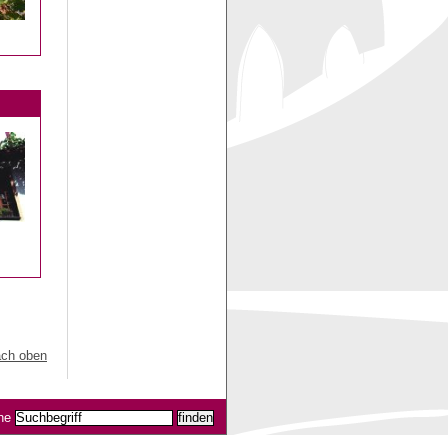
ch oben
he