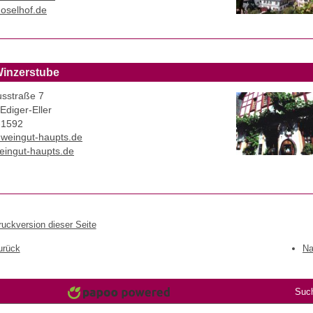
oselhof.de
Winzerstube
usstraße 7
Ediger-Eller
-1592
t)weingut-haupts.de
ingut-haupts.de
ruckversion dieser Seite
urück
Na
Suc