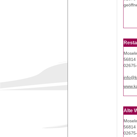
geöffn
Resta
Moselw
56814 
02675
info@k
www.ka
Alte 
Moselw
56814 
02675