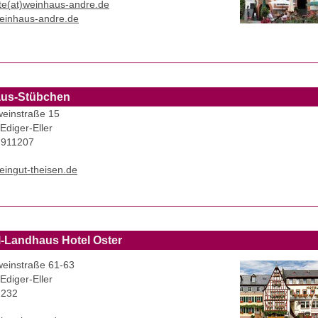
te(at)weinhaus-andre.de
einhaus-andre.de
aus-Stübchen
einstraße 15
Ediger-Eller
-911207
ingut-theisen.de
-Landhaus Hotel Oster
einstraße 61-63
Ediger-Eller
-232