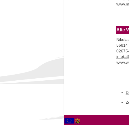
www.m
Alte 
Nikola
56814 
02675
info(a
www.we
D
Z
2564688 Besucher