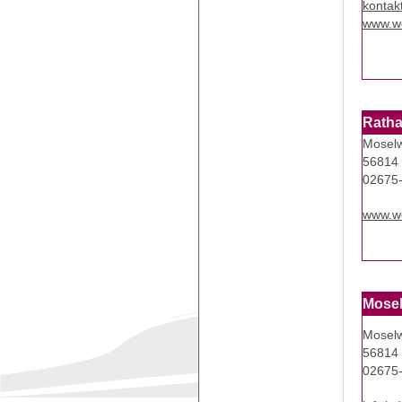
kontak
www.w
Rath
Moselw
56814 
02675
www.we
Mosel
Moselw
56814 
02675