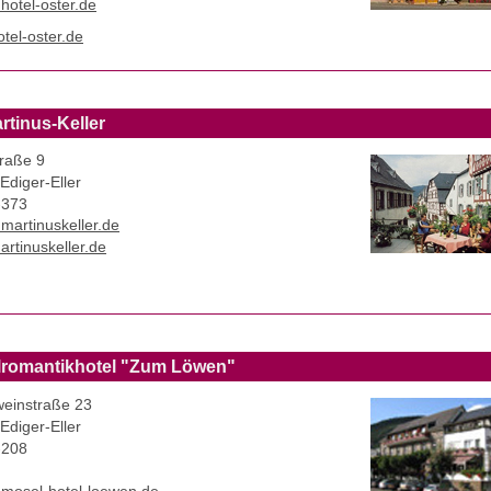
)hotel-oster.de
tel-oster.de
artinus-Keller
traße 9
Ediger-Eller
-373
)martinuskeller.de
rtinuskeller.de
romantikhotel "Zum Löwen"
einstraße 23
Ediger-Eller
-208