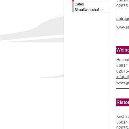
56814 
Cafés
02675
Straußwirtschaften
anfrag
www.st
Weing
Hochst
56814 
02675
info(a
www.gu
Risto
Kirchs
56814 
02675-