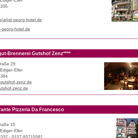
Ediger-Eller
-205
e(at)st-georg-hotel.de
-georg-hotel.de
ut-Brennerei Gutshof Zenz****
raße 29
Ediger-Eller
-384
t)gutshof-zenz.de
tshof-zenz.de
rante Pizzeria Da Francesco
traße 10
Ediger-Eller
332 - 0157-83715581