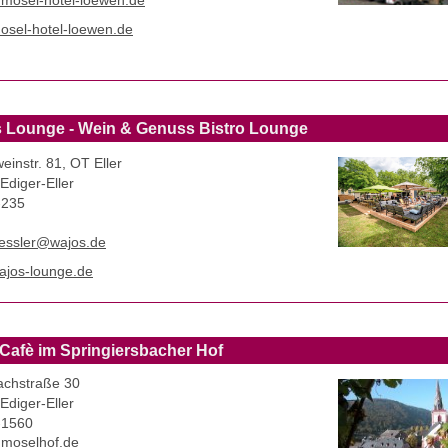
t)mosel-hotel-loewen.de
sel-hotel-loewen.de
 Lounge - Wein & Genuss Bistro Lounge
einstr. 81, OT Eller
Ediger-Eller
-235
.kessler@wajos.de
jos-lounge.de
Cafè im Springiersbacher Hof
chstraße 30
Ediger-Eller
-1560
t)moselhof.de