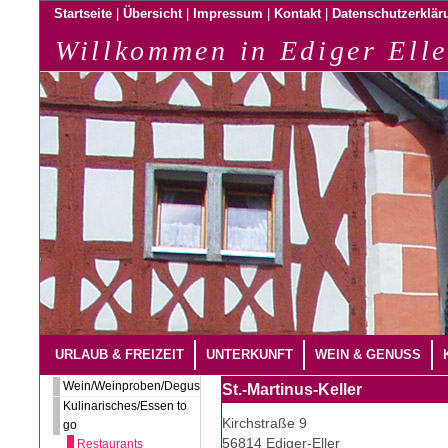
|
|
|
|
Startseite
Übersicht
Impressum
Kontakt
Datenschutzerklär
Willkommen in Ediger Elle
URLAUB & FREIZEIT
UNTERKUNFT
WEIN & GENUSS
Wein/Weinproben/Degustation
St.-Martinus-Keller
Kulinarisches/Essen to
Kirchstraße 9
go
56814 Ediger-Eller
Restaurants