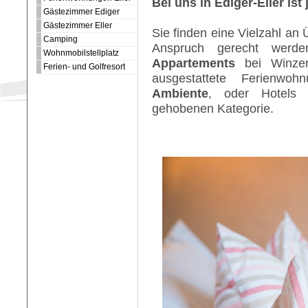
Bei uns in Ediger-Eller is
Gästezimmer Ediger
Gästezimmer Eller
Sie finden eine Vielzahl an
Camping
Anspruch gerecht werd
Wohnmobilstellplatz
Appartements
bei Winzer
Ferien- und Golfresort
ausgestattete Ferienwo
Ambiente
, oder Hotels 
gehobenen Kategorie.