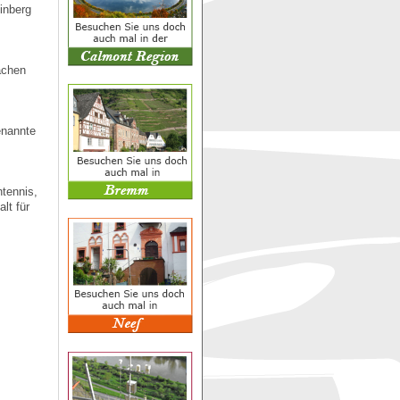
inberg
ächen
enannte
htennis,
lt für