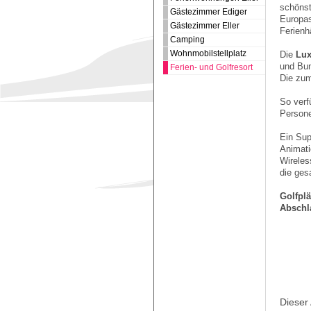
schönst
Gästezimmer Ediger
Europas
Gästezimmer Eller
Ferienh
Camping
Wohnmobilstellplatz
Die
Lux
und Bun
Ferien- und Golfresort
Die zum
So verf
Persone
Ein Sup
Animati
Wireles
die ges
Golfplä
Abschla
Dieser