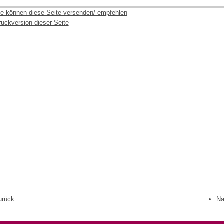
ie können diese Seite versenden/ empfehlen
ruckversion dieser Seite
urück
Na