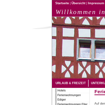
|
|
Startseite
Übersicht
Impressum
Willkommen in
URLAUB & FREIZEIT
UNTERK
Hotels
Feri
Ferienwohnungen
Ediger
Auf d
Ferienwohnungen Eller