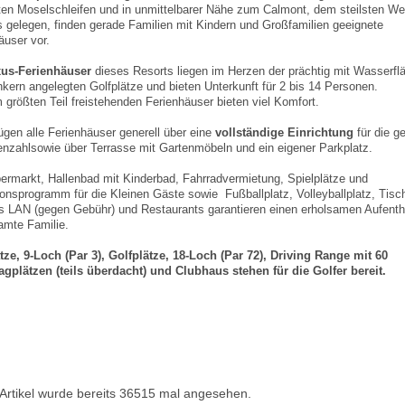
en Moselschleifen und in unmittelbarer Nähe zum Calmont, dem steilsten We
 gelegen, finden gerade Familien mit Kindern und Großfamilien geeignete
äuser vor.
us-Ferienhäuser
dieses Resorts liegen im Herzen der prächtig mit Wasserfl
kern angelegten Golfplätze und bieten Unterkunft für 2 bis 14 Personen.
 größten Teil freistehenden Ferienhäuser bieten viel Komfort.
ügen alle Ferienhäuser generell über eine
vollständige Einrichtung
für die g
nzahlsowie über Terrasse mit Gartenmöbeln und ein eigener Parkplatz.
ermarkt, Hallenbad mit Kinderbad, Fahrradvermietung, Spielplätze und
onsprogramm für die Kleinen Gäste sowie Fußballplatz, Volleyballplatz, Tisc
s LAN (gegen Gebühr) und Restaurants garantieren einen erholsamen Aufentha
amte Familie.
tze, 9-Loch (Par 3), Golfplätze, 18-Loch (Par 72), Driving Range mit 60
gplätzen (teils überdacht) und Clubhaus stehen für die Golfer bereit.
 Artikel wurde bereits 36515 mal angesehen.