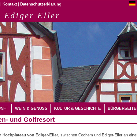
|
|
Kontakt
Datenschutzerklärung
 Ediger Eller
UNFT
WEIN & GENUSS
KULTUR & GESCHICHTE
BÜRGERSEITE
en- und Golfresort
em
Hochplateau von Ediger-Eller
, zwischen Cochem und Ediger-Eller an einer