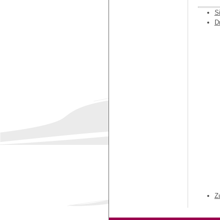
S
D
Z