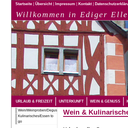
|
|
|
|
Startseite
Übersicht
Impressum
Kontakt
Datenschutzerklär
Willkommen in Ediger Elle
URLAUB & FREIZEIT
UNTERKUNFT
WEIN & GENUSS
Wein/Weinproben/Degustation
Wein & Kulinarisch
Kulinarisches/Essen to
go