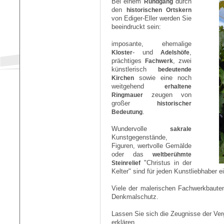
Bei einem
Rundgang
durch
den
historischen Ortskern
von Ediger-Eller werden Sie
beeindruckt sein:
imposante, ehemalige
Kloster
- und
Adelshöfe
,
prächtiges
Fachwerk
, zwei
künstlerisch
bedeutende
Kirchen
sowie eine noch
weitgehend
erhaltene
Ringmauer
zeugen von
großer
historischer
Bedeutung
.
Wundervolle
sakrale
Kunstgegenstände,
Figuren, wertvolle Gemälde
oder das
weltberühmte
Steinrelief
"Christus in der
Kelter" sind für jeden Kunstliebhaber 
Viele der malerischen Fachwerkbaute
Denkmalschutz.
Lassen Sie sich die Zeugnisse der Ver
erklären.