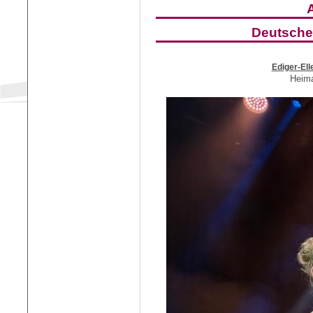
Deutsche
Ediger-Ell
Heima