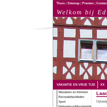
|
|
|
Thuis
Sitemap
Prenten
Contac
Welkom bij Ed
VAKANTIE EN VRIJE TIJD
XX
Wandelen en Klimmen
Laad
Recreatiefaciliteiten
Oplaad
Sport
Fietsverhuur/Mountainbiking