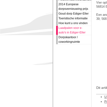
Vier op
2014 Europese
56814 E
dorpsvernieuwing prijs
Goud dorp Ediger-Eller
Een and
Toeristische informatie
39, 568
Hoe kunt u ons vinden
Laadpalen voor e-
auto's in Ediger-Eller
Dorpskantoor /
coworkingruimte
Dit art
U 
Pr