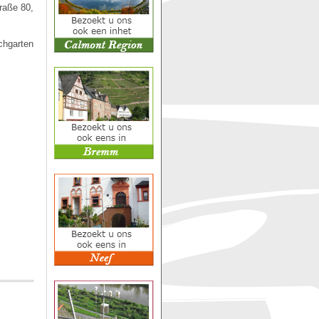
raße 80,
chgarten