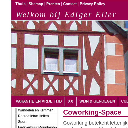
|
|
|
|
Thuis
Sitemap
Prenten
Contact
Privacy Policy
Welkom bij Ediger Eller
VAKANTIE EN VRIJE TIJD
XX
WIJN & GENOEGEN
CUL
Wandelen en Klimmen
Coworking-Space
Recreatiefaciliteiten
Sport
Coworking betekent letterlij
Fietsverhuur/Mountainbiking