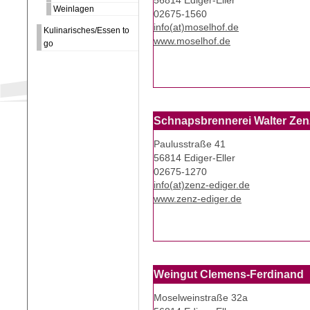
56814 Ediger-Eller
Weinlagen
02675-1560
info(at)moselhof.de
Kulinarisches/Essen to
www.moselhof.de
go
Schnapsbrennerei Walter Zen
Paulusstraße 41
56814 Ediger-Eller
02675-1270
info(at)zenz-ediger.de
www.zenz-ediger.de
Weingut Clemens-Ferdinand
Moselweinstraße 32a