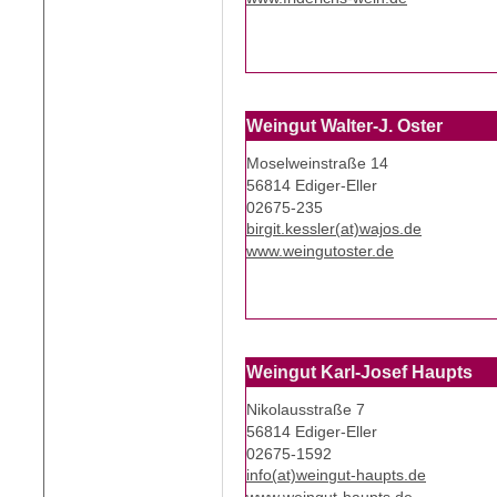
Weingut Walter-J. Oster
Moselweinstraße 14
56814 Ediger-Eller
02675-235
birgit.kessler(at)wajos.de
www.weingutoster.de
Weingut Karl-Josef Haupts
Nikolausstraße 7
56814 Ediger-Eller
02675-1592
info(at)weingut-haupts.de