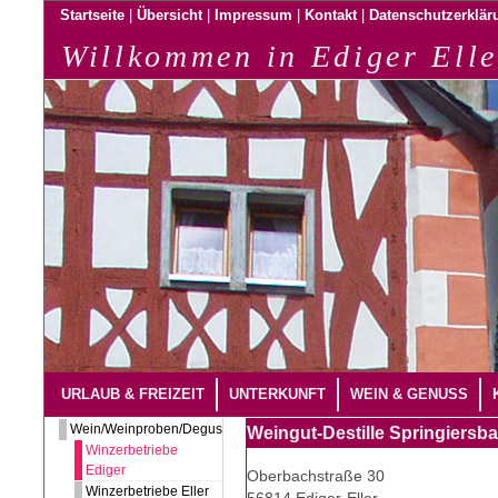
|
|
|
|
Startseite
Übersicht
Impressum
Kontakt
Datenschutzerklär
Willkommen in Ediger Elle
URLAUB & FREIZEIT
UNTERKUNFT
WEIN & GENUSS
Wein/Weinproben/Degustation
Weingut-Destille Springiersb
Winzerbetriebe
Ediger
Oberbachstraße 30
Winzerbetriebe Eller