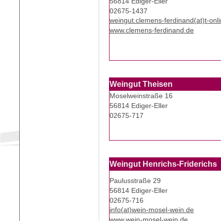
56814 Ediger-Eller
02675-1437
weingut.clemens-ferdinand(at)t-onl
www.clemens-ferdinand.de
Weingut Theisen
Moselweinstraße 16
56814 Ediger-Eller
02675-717
Weingut Henrichs-Friderichs
Paulusstraße 29
56814 Ediger-Eller
02675-716
info(at)wein-mosel-wein.de
www.wein-mosel-wein.de