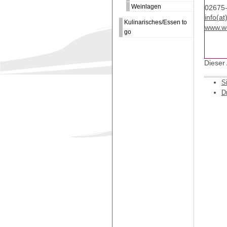
Weinlagen
02675
info(a
Kulinarisches/Essen to
www.we
go
Dieser
S
D