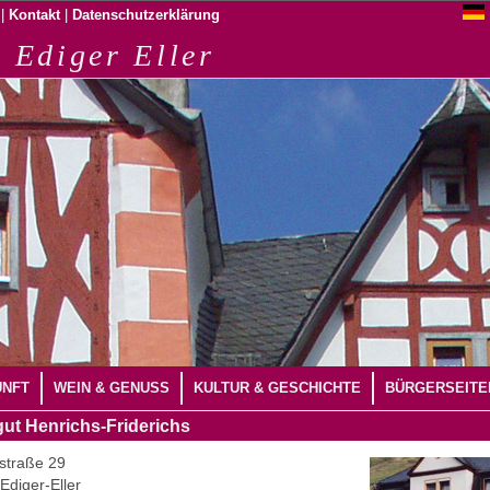
|
|
Kontakt
Datenschutzerklärung
 Ediger Eller
UNFT
WEIN & GENUSS
KULTUR & GESCHICHTE
BÜRGERSEITE
ut Henrichs-Friderichs
straße 29
Ediger-Eller