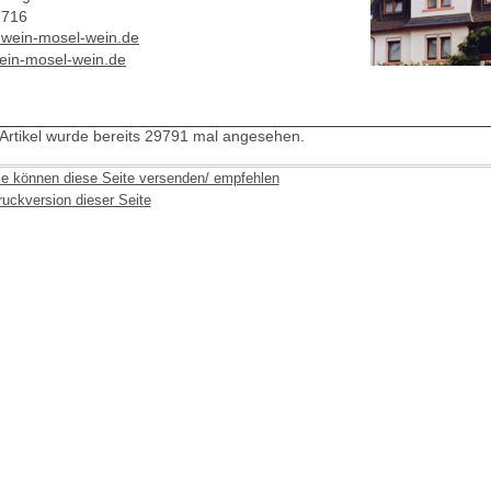
-716
t)wein-mosel-wein.de
in-mosel-wein.de
 Artikel wurde bereits 29791 mal angesehen.
ie können diese Seite versenden/ empfehlen
ruckversion dieser Seite