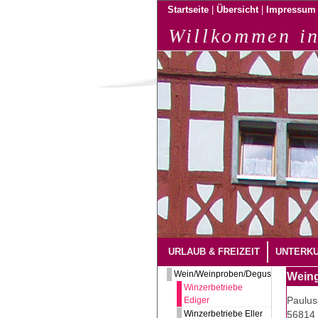
|
|
Startseite
Übersicht
Impressum
Willkommen in
URLAUB & FREIZEIT
UNTERK
Wein/Weinproben/Degustation
Weing
Winzerbetriebe
Paulus
Ediger
Winzerbetriebe Eller
56814 