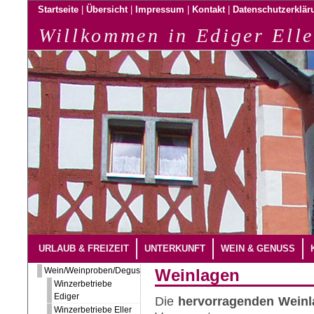
|
|
|
|
Startseite
Übersicht
Impressum
Kontakt
Datenschutzerklär
Willkommen in Ediger Elle
URLAUB & FREIZEIT
UNTERKUNFT
WEIN & GENUSS
Wein/Weinproben/Degustation
Weinlagen
Winzerbetriebe
Ediger
Die
hervorragenden Weinla
Winzerbetriebe Eller