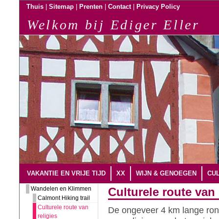
|
|
|
|
Thuis
Sitemap
Prenten
Contact
Privacy Policy
Welkom bij Ediger Eller
VAKANTIE EN VRIJE TIJD
XX
WIJN & GENOEGEN
CUL
Wandelen en Klimmen
Culturele route van 
Calmont Hiking trail
Culturele route van
De ongeveer 4 km lange ron
religies