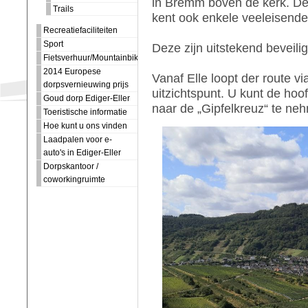
in Bremm boven de kerk. De 
Trails
kent ook enkele veeleisend
Recreatiefaciliteiten
Sport
Deze zijn uitstekend beveilig
Fietsverhuur/Mountainbiking
2014 Europese
Vanaf Elle loopt der route v
dorpsvernieuwing prijs
uitzichtspunt. U kunt de hoof
Goud dorp Ediger-Eller
naar de „Gipfelkreuz“ te ne
Toeristische informatie
Hoe kunt u ons vinden
Laadpalen voor e-
auto's in Ediger-Eller
Dorpskantoor /
coworkingruimte