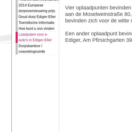
2014 Europese
Vier oplaadpunten bevinden z
dorpsvernieuwing prijs
aan de Moselweinstraße 80, 
Goud dorp Ediger-Eller
bevinden zich voor de witte 
Toeristische informatie
Hoe kunt u ons vinden
Een ander oplaadpunt bevin
Laadpalen voor e-
Ediger, Am Pfirsichgarten 39
auto's in Ediger-Eller
Dorpskantoor /
coworkingruimte