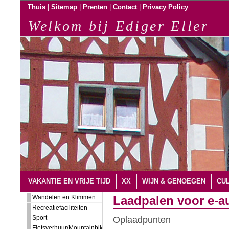
|
|
|
|
Thuis
Sitemap
Prenten
Contact
Privacy Policy
Welkom bij Ediger Eller
VAKANTIE EN VRIJE TIJD
XX
WIJN & GENOEGEN
CUL
Wandelen en Klimmen
Laadpalen voor e-au
Recreatiefaciliteiten
Sport
Oplaadpunten
Fietsverhuur/Mountainbiking