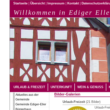
|
|
|
|
Startseite
Übersicht
Impressum
Kontakt
Datenschutzerklär
Willkommen in Ediger Elle
URLAUB & FREIZEIT
UNTERKUNFT
WEIN & GENUSS
Bilder-Galerien
Aktuelles aus der
Gemeinde
Urlaub-Freizeit
(21 Bilder)
Gemeinde Ediger-Eller
Urlaub-Frei
Bürgerhaus