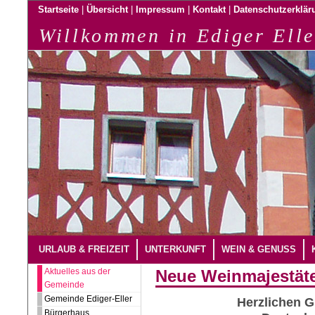
|
|
|
|
Startseite
Übersicht
Impressum
Kontakt
Datenschutzerklär
Willkommen in Ediger Elle
URLAUB & FREIZEIT
UNTERKUNFT
WEIN & GENUSS
Aktuelles aus der
Neue Weinmajestät
Gemeinde
Gemeinde Ediger-Eller
Herzlichen 
Bürgerhaus