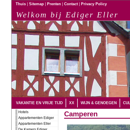
|
|
|
|
Thuis
Sitemap
Prenten
Contact
Privacy Policy
Welkom bij Ediger Eller
VAKANTIE EN VRIJE TIJD
XX
WIJN & GENOEGEN
CUL
Hotels
Camperen
Appartementen Ediger
Appartementen Eller
De Kamers Ediger