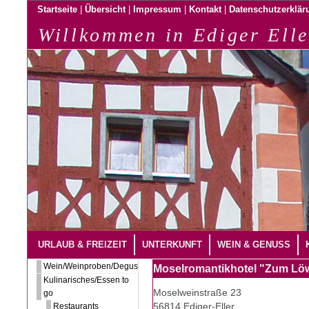
|
|
|
|
Startseite
Übersicht
Impressum
Kontakt
Datenschutzerklär
Willkommen in Ediger Elle
URLAUB & FREIZEIT
UNTERKUNFT
WEIN & GENUSS
Wein/Weinproben/Degustation
Moselromantikhotel "Zum Lö
Kulinarisches/Essen to
Moselweinstraße 23
go
56814 Ediger-Eller
Restaurants