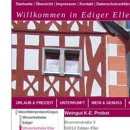
|
|
|
|
Startseite
Übersicht
Impressum
Kontakt
Datenschutzerklär
Willkommen in Ediger Elle
URLAUB & FREIZEIT
UNTERKUNFT
WEIN & GENUSS
Wein/Weinproben/Degustation
Weingut K-E. Probst
Winzerbetriebe
Brunnenstraße 9
Ediger
56814 Ediger-Eller
Winzerbetriebe Eller