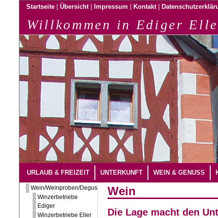
|
|
|
|
Startseite
Übersicht
Impressum
Kontakt
Datenschutzerklär
Willkommen in Ediger Elle
URLAUB & FREIZEIT
UNTERKUNFT
WEIN & GENUSS
Wein/Weinproben/Degustation
Wein
Winzerbetriebe
Ediger
Die Lage macht den Unt
Winzerbetriebe Eller