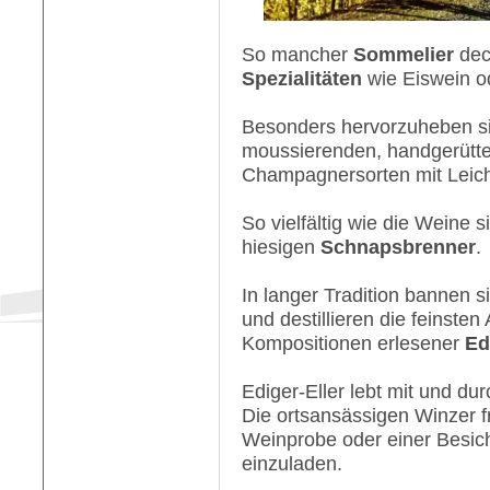
So mancher
Sommelier
deck
Spezialitäten
wie Eiswein o
Besonders hervorzuheben sin
moussierenden, handgerütt
Champagnersorten mit Leichti
So vielfältig wie die Weine 
hiesigen
Schnapsbrenner
.
In langer Tradition bannen s
und destillieren die feinst
Kompositionen erlesener
Ed
Ediger-Eller lebt mit und d
Die ortsansässigen Winzer f
Weinprobe oder einer Besich
einzuladen.