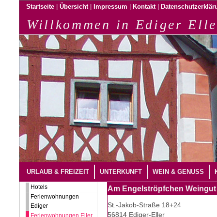
|
|
|
|
Startseite
Übersicht
Impressum
Kontakt
Datenschutzerklär
Willkommen in Ediger Elle
URLAUB & FREIZEIT
UNTERKUNFT
WEIN & GENUSS
Hotels
Am Engelströpfchen Weingut
Ferienwohnungen
St.-Jakob-Straße 18+24
Ediger
56814 Ediger-Eller
Ferienwohnungen Eller