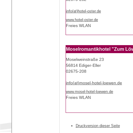
i
nfo(at)hotel-oster.de
www.hotel-oster.de
Freies WLAN
Moselromantikhotel "Zum Lö
Moselweinstraße 23
56814 Ediger-Eller
02675-208
info(at)mosel-hotel-loewen.de
www.mosel-hotel-loewen.de
Freies WLAN
Druckversion dieser Seite