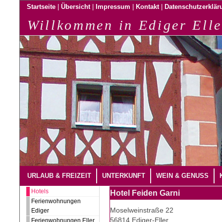
|
|
|
|
Startseite
Übersicht
Impressum
Kontakt
Datenschutzerklär
Willkommen in Ediger Elle
URLAUB & FREIZEIT
UNTERKUNFT
WEIN & GENUSS
Hotels
Hotel Feiden Garni
Ferienwohnungen
Moselweinstraße 22
Ediger
56814 Ediger-Eller
Ferienwohnungen Eller