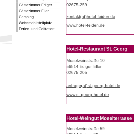
02675-259
Gästezimmer Ediger
Gästezimmer Eller
kontakt(at)hotel-feiden.de
Camping
Wohnmobilstellplatz
www.hotel-feiden.de
Ferien- und Golfresort
Hotel-Restaurant St. Georg
Moselweinstraße 10
56814 Ediger-Eller
02675-205
anfrage(at)st-georg-hotel.de
www.st-georg-hotel.de
Hotel-Weingut Moselterrasse
Moselweinstraße 59