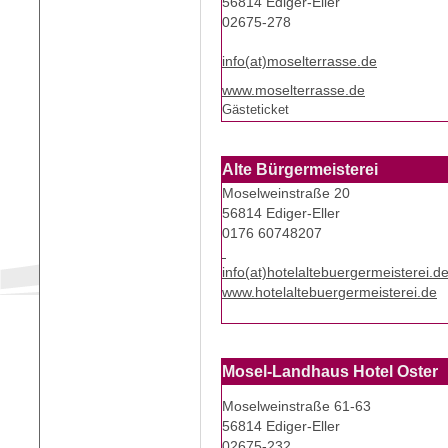
56814 Ediger-Eller
02675-278
info(at)moselterrasse.de
www.moselterrasse.de
Gästeticket
Alte Bürgermeisterei
Moselweinstraße 20
56814 Ediger-Eller
0176 60748207
info(at)hotelaltebuergermeisterei.d
www.hotelaltebuergermeisterei.de
Mosel-Landhaus Hotel Oster
Moselweinstraße 61-63
56814 Ediger-Eller
02675-232