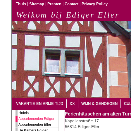
|
|
|
|
Thuis
Sitemap
Prenten
Contact
Privacy Policy
Welkom bij Ediger Eller
VAKANTIE EN VRIJE TIJD
XX
WIJN & GENOEGEN
CUL
Hotels
Ferienhäuschen am alten Tu
Appartementen Ediger
Kapellenstraße 17
Appartementen Eller
56814 Ediger-Eller
De Kamers Ediger