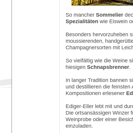
So mancher
Sommelier
deck
Spezialitäten
wie Eiswein o
Besonders hervorzuheben sin
moussierenden, handgerütt
Champagnersorten mit Leichti
So vielfältig wie die Weine 
hiesigen
Schnapsbrenner
.
In langer Tradition bannen s
und destillieren die feinst
Kompositionen erlesener
Ed
Ediger-Eller lebt mit und d
Die ortsansässigen Winzer f
Weinprobe oder einer Besich
einzuladen.