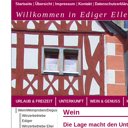
|
|
|
|
Startseite
Übersicht
Impressum
Kontakt
Datenschutzerklär
Willkommen in Ediger Elle
URLAUB & FREIZEIT
UNTERKUNFT
WEIN & GENUSS
Wein/Weinproben/Degustation
Wein
Winzerbetriebe
Ediger
Die Lage macht den Unt
Winzerbetriebe Eller