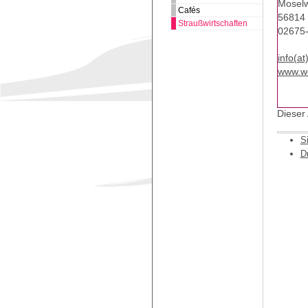
Moselw
Cafés
56814 
Straußwirtschaften
02675
info(a
www.we
Dieser
S
D