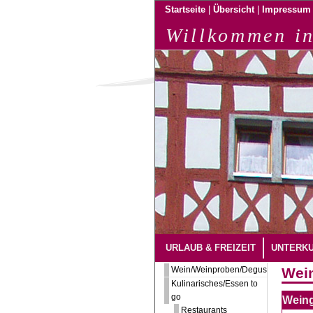
|
|
Startseite
Übersicht
Impressum
Willkommen in
URLAUB & FREIZEIT
UNTERK
Wein/Weinproben/Degustation
Wein
Kulinarisches/Essen to
go
Weing
Restaurants