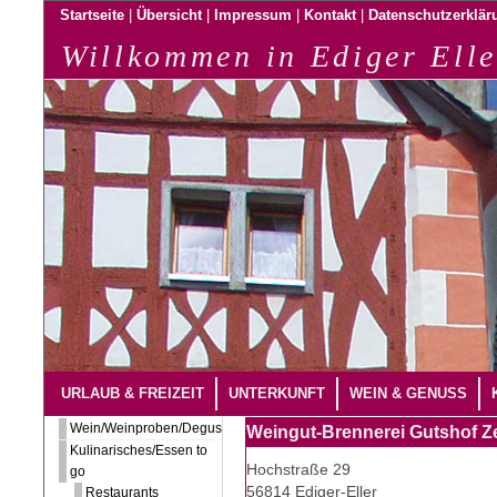
|
|
|
|
Startseite
Übersicht
Impressum
Kontakt
Datenschutzerklär
Willkommen in Ediger Elle
URLAUB & FREIZEIT
UNTERKUNFT
WEIN & GENUSS
Wein/Weinproben/Degustation
Weingut-Brennerei Gutshof Ze
Kulinarisches/Essen to
Hochstraße 29
go
56814 Ediger-Eller
Restaurants