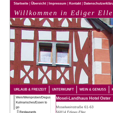
|
|
|
|
Startseite
Übersicht
Impressum
Kontakt
Datenschutzerklär
Willkommen in Ediger Elle
URLAUB & FREIZEIT
UNTERKUNFT
WEIN & GENUSS
Wein/Weinproben/Degustation
Mosel-Landhaus Hotel Oster
Kulinarisches/Essen to
Moselweinstraße 61-63
go
56814 Ediger-Eller
Restaurants