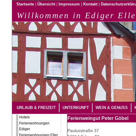
|
|
|
|
Startseite
Übersicht
Impressum
Kontakt
Datenschutzerklär
Willkommen in Ediger Elle
URLAUB & FREIZEIT
UNTERKUNFT
WEIN & GENUSS
Hotels
Ferienweingut Peter Göbel
Ferienwohnungen
Ediger
Paulusstraße 37
Ferienwohnungen Eller