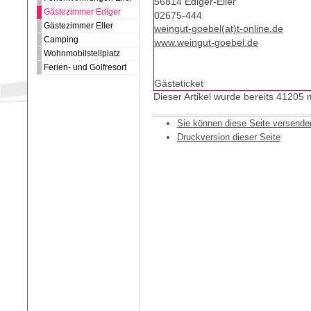
56814 Ediger-Eller
Gästezimmer Ediger
02675-444
Gästezimmer Eller
weingut-goebel(at)t-online.de
Camping
www.weingut-goebel.de
Wohnmobilstellplatz
Ferien- und Golfresort
Gästeticket
Dieser Artikel wurde bereits 41205
Sie können diese Seite versende
Druckversion dieser Seite