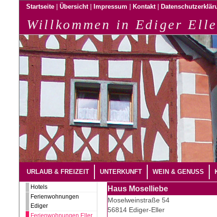
|
|
|
|
Startseite
Übersicht
Impressum
Kontakt
Datenschutzerklär
Willkommen in Ediger Elle
URLAUB & FREIZEIT
UNTERKUNFT
WEIN & GENUSS
Hotels
Haus Moselliebe
Ferienwohnungen
Moselweinstraße 54
Ediger
56814 Ediger-Eller
Ferienwohnungen Eller