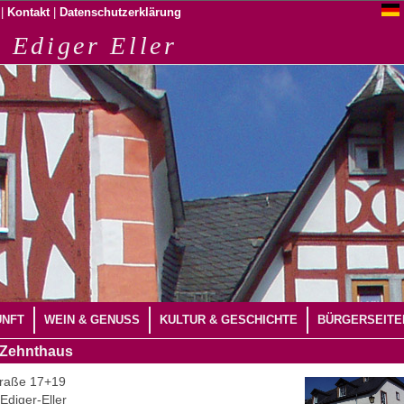
|
|
Kontakt
Datenschutzerklärung
 Ediger Eller
UNFT
WEIN & GENUSS
KULTUR & GESCHICHTE
BÜRGERSEITE
 Zehnthaus
raße 17+19
Ediger-Eller