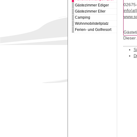
02675
Gästezimmer Ediger
info(a
Gästezimmer Eller
www.sc
Camping
Wohnmobilstellplatz
Ferien- und Golfresort
Gästet
Dieser
S
D