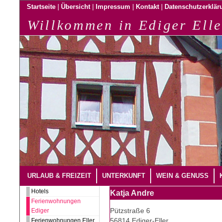
|
|
|
|
Startseite
Übersicht
Impressum
Kontakt
Datenschutzerklär
Willkommen in Ediger Elle
URLAUB & FREIZEIT
UNTERKUNFT
WEIN & GENUSS
Hotels
Katja Andre
Ferienwohnungen
Pützstraße 6
Ediger
56814 Ediger-Eller
Ferienwohnungen Eller