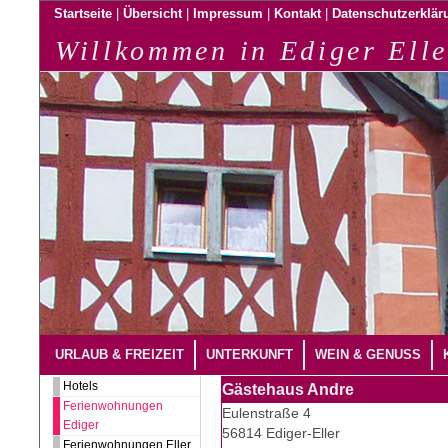
|
|
|
|
Startseite
Übersicht
Impressum
Kontakt
Datenschutzerklär
Willkommen in Ediger Elle
URLAUB & FREIZEIT
UNTERKUNFT
WEIN & GENUSS
Hotels
Gästehaus Andre
Ferienwohnungen
Eulenstraße 4
Ediger
56814 Ediger-Eller
Ferienwohnungen Eller