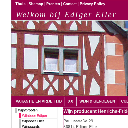
|
|
|
|
Thuis
Sitemap
Prenten
Contact
Privacy Policy
Welkom bij Ediger Eller
VAKANTIE EN VRIJE TIJD
XX
WIJN & GENOEGEN
CUL
Wijn/proofen
Wijn producent Henrichs-Frid
Wijnboer Ediger
Paulusstraße 29
Wijnboer Eller
56814 Ediger-Eller
Wijngaards