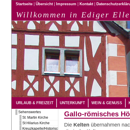
|
|
|
|
Startseite
Übersicht
Impressum
Kontakt
Datenschutzerklär
Willkommen in Ediger Elle
URLAUB & FREIZEIT
UNTERKUNFT
WEIN & GENUSS
Sehenswertes
Gallo-römisches Hö
St. Martin Kirche
St Hilarius Kirche
Die
Kelten
übernahmen nach
Kreuzkapelle/Historischer