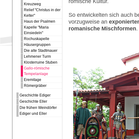
römische Kultur.
Kreuzweg
Relief "Christus in der
So entwickelten sich auch be
Kelter"
vorzugweise an
exponierte
Haus der Psalmen
Kapelle "Maria
romanische Mischformen
.
Einsiedeln"
Rochuskapelle
Häusergruppen
Die alte Stadtmauer
Lehmener Turm
Klosterruine Stuben
Gallo-römische
Tempelanlage
Eremitage
Römergräber
Geschichte Ediger
Geschichte Eller
Die frühen Weindörfer
Ediger und Eller