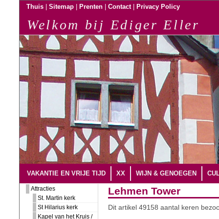
|
|
|
|
Thuis
Sitemap
Prenten
Contact
Privacy Policy
Welkom bij Ediger Eller
VAKANTIE EN VRIJE TIJD
XX
WIJN & GENOEGEN
CUL
Attracties
Lehmen Tower
St. Martin kerk
St Hilarius kerk
Dit artikel 49158 aantal keren bezoc
Kapel van het Kruis /