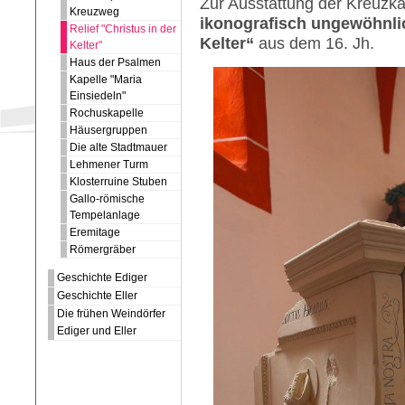
Zur Ausstattung der Kreuzka
Kreuzweg
ikonografisch ungewöhnlic
Relief "Christus in der
Kelter“
aus dem 16. Jh.
Kelter"
Haus der Psalmen
Kapelle "Maria
Einsiedeln"
Rochuskapelle
Häusergruppen
Die alte Stadtmauer
Lehmener Turm
Klosterruine Stuben
Gallo-römische
Tempelanlage
Eremitage
Römergräber
Geschichte Ediger
Geschichte Eller
Die frühen Weindörfer
Ediger und Eller