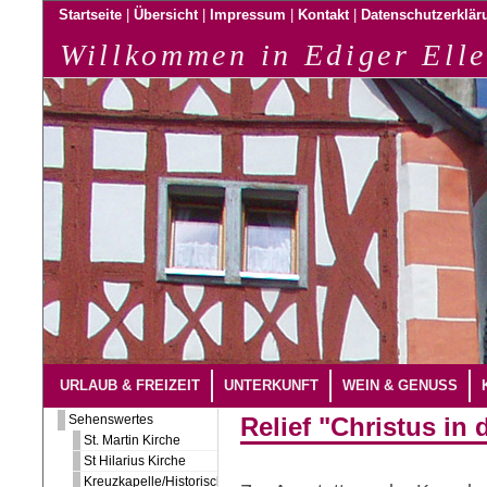
|
|
|
|
Startseite
Übersicht
Impressum
Kontakt
Datenschutzerklär
Willkommen in Ediger Elle
URLAUB & FREIZEIT
UNTERKUNFT
WEIN & GENUSS
Sehenswertes
Relief "Christus in 
St. Martin Kirche
St Hilarius Kirche
Kreuzkapelle/Historischer