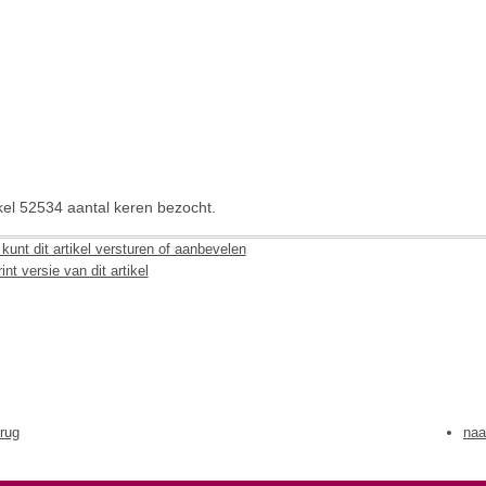
ikel 52534 aantal keren bezocht.
kunt dit artikel versturen of aanbevelen
int versie van dit artikel
erug
naa