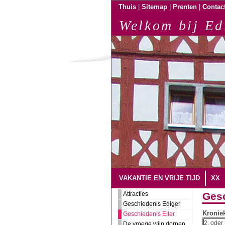
|
|
|
Thuis
Sitemap
Prenten
Contac
Welkom bij Ed
VAKANTIE EN VRIJE TIJD
XX
Attracties
Gesc
Geschiedenis Ediger
Kroniek
Geschiedenis Eller
2. oder 
De vroege wijn dorpen