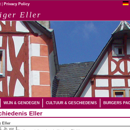
|
t
Privacy Policy
iger Eller
WIJN & GENOEGEN
CULTUUR & GESCHIEDENIS
BURGERS PAG
hiedenis Eller
 Eller
1. Jh. vor