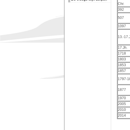
Chr.
392
507
1097
13.-17.
17.Jh.
1718
1803
1853
1857
1797-1
1877
1970
2005
2010
2014