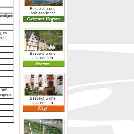
 heutigen
g, es
erer
 1985
elportal