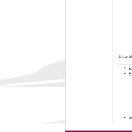
Dit art
U 
Pr
t