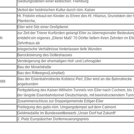
Siedlungsstellen einer keltischen. Fliehburg
Verbot der heidnischen Kultur durch röm. Kaiser
Hl. Fridolin erbaut ein Kloster zu Ehren des Hl. Hilarius, Grundstein der
Pfarrkirche,
Eller wird Sitz einer Großpfarrei
zur Zeit der Trierer Kurfürsten gelangt Eller zu überregionaler Bedeutun
Jh
entsteht ein eigenes „Ellerer Maß“ 70 Dörfer liefern ihren Zehnten im Ell
Zehnthaus ab
kriegerische Verhältnisse hinterlassen tiefe Wunden
Barockisierung des Gotteshauses
Versteigerung der ehemaligen Hof- und Lehnsgüter
Bau der Moselstraße
Bau des Rittweges(Leinpfad)
Bau der Eisenbahnstrecke Koblenz-Perl, Eller wird an die Bahnstrecke
888
angebunden
Fertigstellung des Kaiser-Wilhelm-Tunnels von Eller nach Cochem, bis
der längste Eisenbahntunnel Deutschlands, mit beeindruckendem Tunn
Zusammenschluss zur Doppelgemeinde Ediger-Eller
Freilegung des gallo-röm. Umgangstempel auf dem Calmont
Goldmedaille im Bundeswettbewerb „Unser Dorf hat Zukunft“
2. Platz Europäischer Dorferneuerungspreis