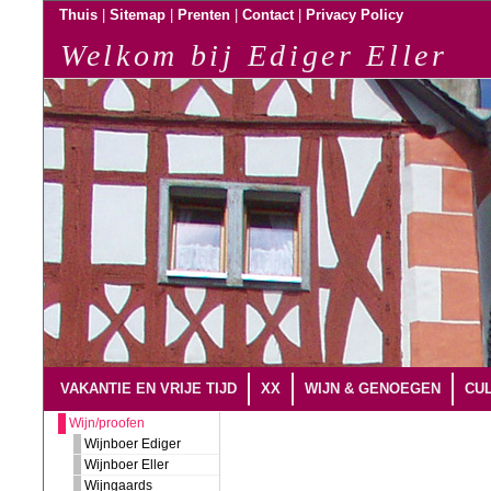
|
|
|
|
Thuis
Sitemap
Prenten
Contact
Privacy Policy
Welkom bij Ediger Eller
VAKANTIE EN VRIJE TIJD
XX
WIJN & GENOEGEN
CUL
Wijn/proofen
Wijnboer Ediger
Wijnboer Eller
Wijngaards