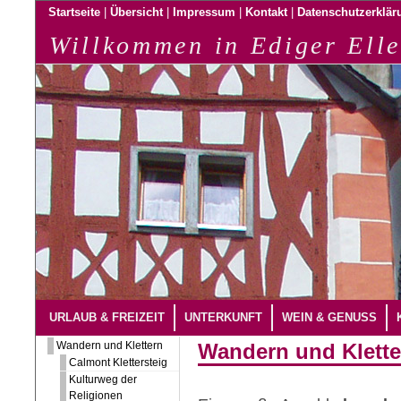
|
|
|
|
Startseite
Übersicht
Impressum
Kontakt
Datenschutzerklär
Willkommen in Ediger Elle
URLAUB & FREIZEIT
UNTERKUNFT
WEIN & GENUSS
Wandern und Klettern
Wandern und Klette
Calmont Klettersteig
Kulturweg der
Religionen