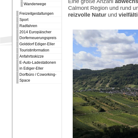
Eine große Anzahl
abwechs
Wanderwege
Calmont Region und rund um 
Freizeitgestaltungen
reizvolle Natur
und
vielfält
Sport
Radfahren
2014 Europäischer
Dorferneuerungspreis
Golddorf Ediger-Eller
Touristinformation
Anfahrtsskizze
E-Auto-Ladestationen
in Ediger-Eller
Dorfbüro / Coworking-
Space