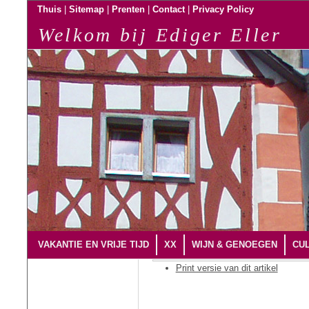
|
|
|
|
Thuis
Sitemap
Prenten
Contact
Privacy Policy
Welkom bij Ediger Eller
VAKANTIE EN VRIJE TIJD
XX
WIJN & GENOEGEN
CUL
Print versie van dit artikel