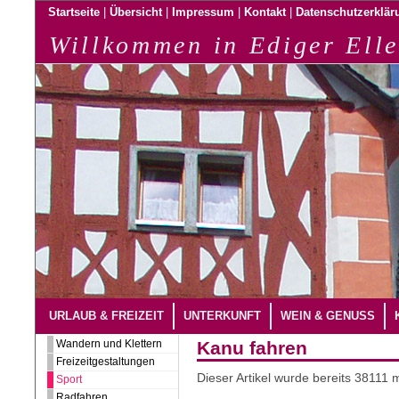
|
|
|
|
Startseite
Übersicht
Impressum
Kontakt
Datenschutzerklär
Willkommen in Ediger Elle
URLAUB & FREIZEIT
UNTERKUNFT
WEIN & GENUSS
Wandern und Klettern
Kanu fahren
Freizeitgestaltungen
Dieser Artikel wurde bereits 38111
Sport
Radfahren