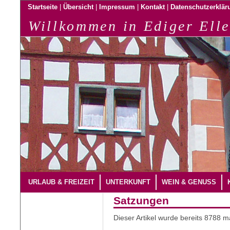
|
|
|
|
Startseite
Übersicht
Impressum
Kontakt
Datenschutzerklär
Willkommen in Ediger Elle
URLAUB & FREIZEIT
UNTERKUNFT
WEIN & GENUSS
Satzungen
Dieser Artikel wurde bereits 8788 