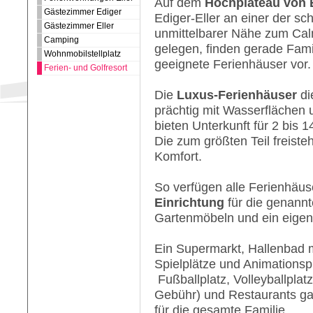
Auf dem
Hochplateau von E
Gästezimmer Ediger
Ediger-Eller an einer der sc
Gästezimmer Eller
unmittelbarer Nähe zum Cal
Camping
gelegen, finden gerade Fami
Wohnmobilstellplatz
geeignete Ferienhäuser vor.
Ferien- und Golfresort
Die
Luxus-Ferienhäuser
di
prächtig mit Wasserflächen 
bieten Unterkunft für 2 bis 
Die zum größten Teil freiste
Komfort.
So verfügen alle Ferienhäus
Einrichtung
für die genannt
Gartenmöbeln und ein eigen
Ein Supermarkt, Hallenbad 
Spielplätze und Animations
Fußballplatz, Volleyballplat
Gebühr) und Restaurants ga
für die gesamte Familie.